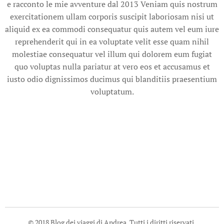
e racconto le mie avventure dal 2013 Veniam quis nostrum
exercitationem ullam corporis suscipit laboriosam nisi ut
aliquid ex ea commodi consequatur quis autem vel eum iure
reprehenderit qui in ea voluptate velit esse quam nihil
molestiae consequatur vel illum qui dolorem eum fugiat
quo voluptas nulla pariatur at vero eos et accusamus et
iusto odio dignissimos ducimus qui blanditiis praesentium
voluptatum.
© 2018 Blog dei viaggi di Andrea. Tutti i diritti riservati.